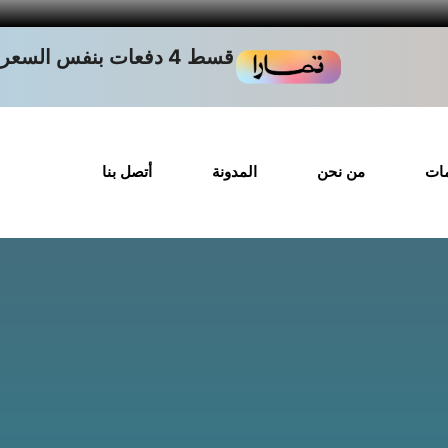
قسط 4 دفعات بنفس السعر
مات
من نحن
المدونة
أتصل بنا