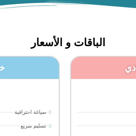
الباقات و الأسعار
دي
خط
صياغة احترافية
تسليم سريع