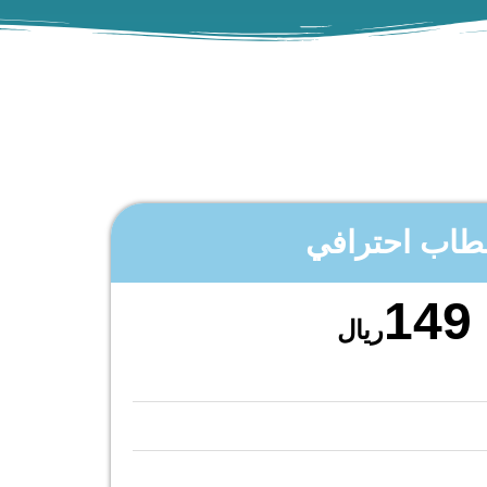
اب احترافي
149
ريال