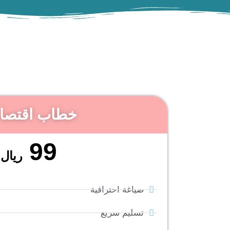
خطاب اقتصا
99
ريال
صياغة احترافية
تسليم سريع