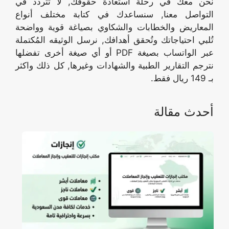
نحن معك في رحلة استعادة حقوقك, لا تتردد في
التواصل معنا, سنساعدك في كتابة مختلف أنواع
المعاريض والخطابات والشكاوي بصياغة قوية وواضحة
تُلبي احتياجاتك وتُحقق أهدافك, نرسل الوثيقه المُكتملة
عبر الواتساب بصيغة PDF أو أي صيغة أخرى تفضلها
نترجم التقارير الطبية والشهادات وغيرها, كل ذلك واكثر
بـ 149 ريال فقط.
أحدث مقالة