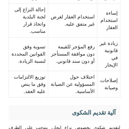
إحالة النزاع إلى
إساءة
استخدام العقار لغرض
لجنة البلدية
استخدام
غير متفق عليه.
واتخاذ قرار
العقار
مناسب.
زيادة غير
رفع المؤجر للقيمة
تسوية وفق
قانونية
دون موافقة المستأجر
القوانين المحددة
في
أو دون سند قانوني.
لنسبة الزيادة.
الإيجار
اختلاف حول
توزيع الالتزامات
إصلاحات
المسؤولية عن الصيانة
وفق ما ينص
وصيانة
الأساسية.
عليه العقد.
آلية تقديم الشكوى
لتقديم شكوى بخصوص نزاع إيجار، يتوجب على الطرف