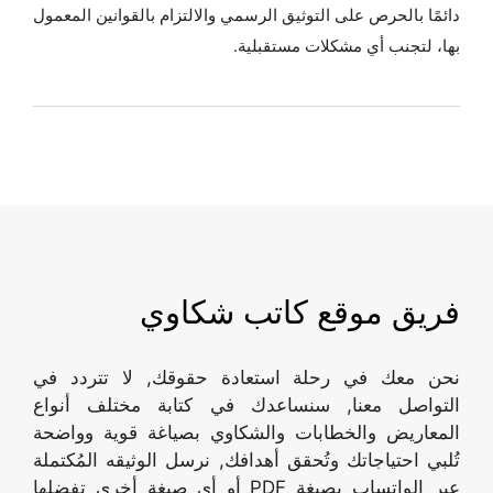
دائمًا بالحرص على التوثيق الرسمي والالتزام بالقوانين المعمول
بها، لتجنب أي مشكلات مستقبلية.
فريق موقع كاتب شكاوي
نحن معك في رحلة استعادة حقوقك, لا تتردد في
التواصل معنا, سنساعدك في كتابة مختلف أنواع
المعاريض والخطابات والشكاوي بصياغة قوية وواضحة
تُلبي احتياجاتك وتُحقق أهدافك, نرسل الوثيقه المُكتملة
عبر الواتساب بصيغة PDF أو أي صيغة أخرى تفضلها