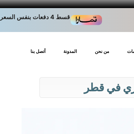
قسط 4 دفعات بنفس السعر
مات
من نحن
المدونة
أتصل بنا
يري في قطر