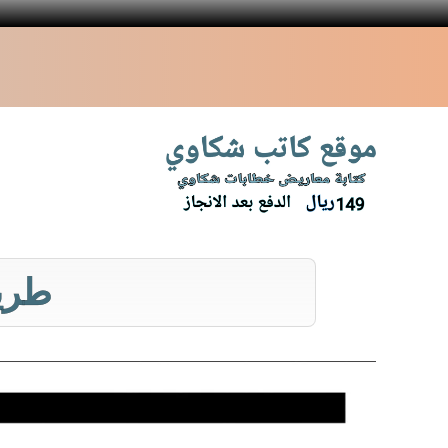
نتقل
لى
لمحتوى
طريق