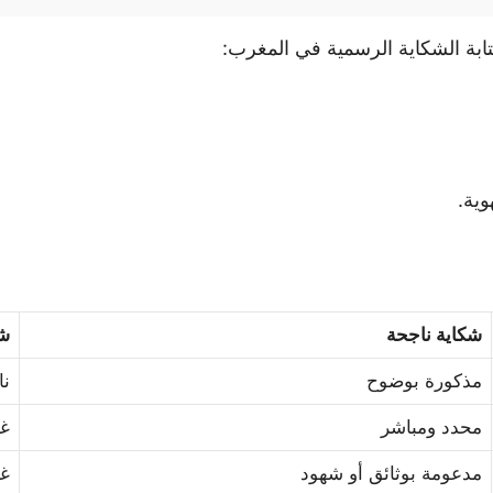
كتابة الشكاية الرسمية في المغرب:
وية.
شكاية ناجحة
شك
مذكورة بوضوح
نا
محدد ومباشر
غا
مدعومة بوثائق أو شهود
غي