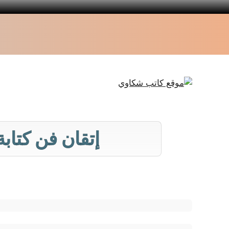
نتقل
لى
لمحتوى
إتقان فن كتابة