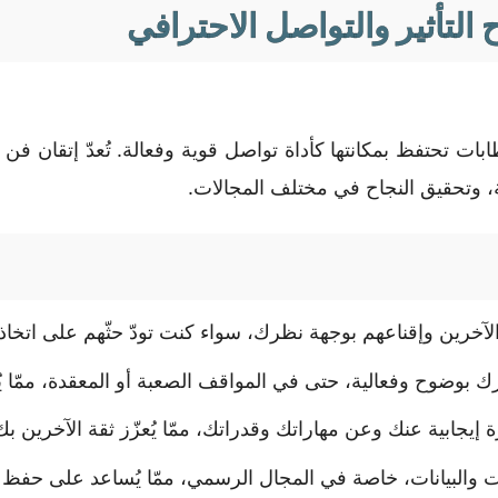
 التأثير والتواصل الاحترافي
بات تحتفظ بمكانتها كأداة تواصل قوية وفعالة. تُعدّ إتقان فن
ية، وتحقيق النجاح في مختلف المجالات.
على الآخرين وإقناعهم بوجهة نظرك، سواء كنت تودّ حثّهم على اتخ
 بوضوح وفعالية، حتى في المواقف الصعبة أو المعقدة، ممّا يُع
إيجابية عنك وعن مهاراتك وقدراتك، ممّا يُعزّز ثقة الآخرين بك
مات والبيانات، خاصة في المجال الرسمي، ممّا يُساعد على حفظ 