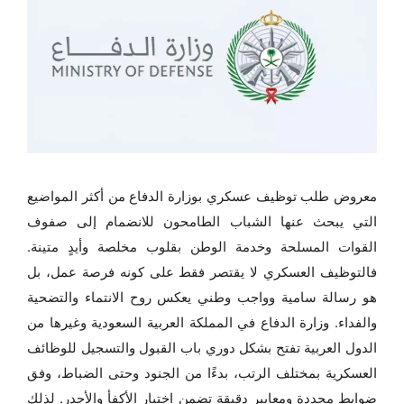
معروض طلب توظيف عسكري بوزارة الدفاع من أكثر المواضيع
التي يبحث عنها الشباب الطامحون للانضمام إلى صفوف
القوات المسلحة وخدمة الوطن بقلوب مخلصة وأيدٍ متينة.
فالتوظيف العسكري لا يقتصر فقط على كونه فرصة عمل، بل
هو رسالة سامية وواجب وطني يعكس روح الانتماء والتضحية
والفداء. وزارة الدفاع في المملكة العربية السعودية وغيرها من
الدول العربية تفتح بشكل دوري باب القبول والتسجيل للوظائف
العسكرية بمختلف الرتب، بدءًا من الجنود وحتى الضباط، وفق
ضوابط محددة ومعايير دقيقة تضمن اختيار الأكفأ والأجدر. لذلك