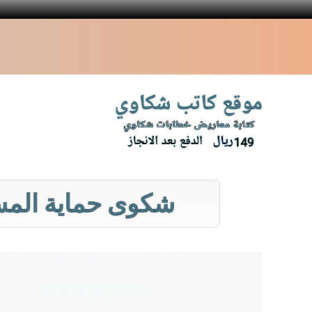
نتقل
لى
لمحتوى
شكوى حماية المست