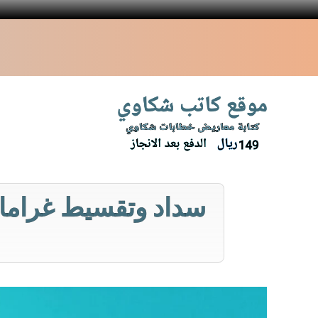
نتقل
لى
لمحتوى
سداد وتقسيط غرامات 