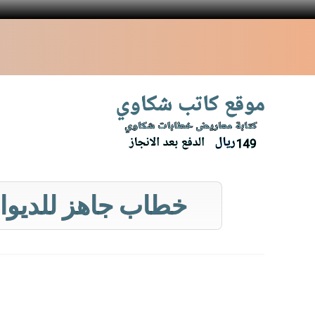
نتقل
لى
لمحتوى
خطاب جاهز للديوان 