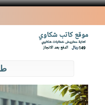
نتقل
لى
لمحتوى
طل