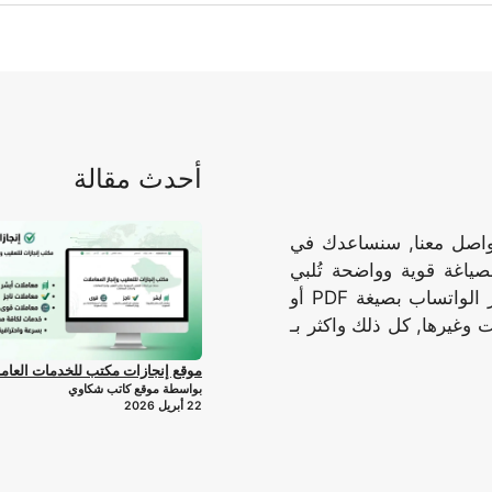
أحدث مقالة
تواصل معنا, سنساعدك في
صياغة قوية وواضحة تُلبي
احتياجاتك وتُحقق أهدافك, نرسل الوثيقه المُكتملة عبر الواتساب بصيغة PDF أو
 وغيرها, كل ذلك واكثر بـ
موقع إنجازات مكتب للخدمات العام
بواسطة موقع كاتب شكاوي
22 أبريل 2026