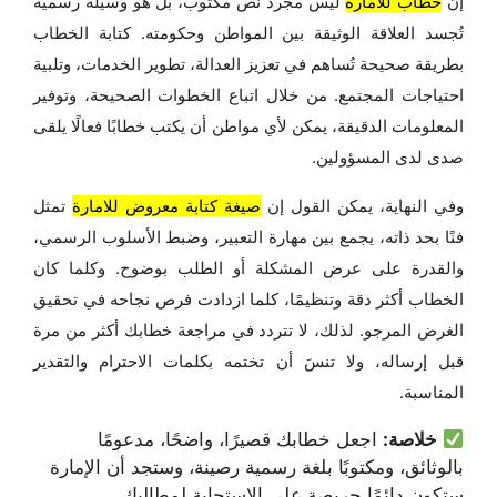
إن
خطاب للامارة
ليس مجرد نص مكتوب، بل هو وسيلة رسمية
تُجسد العلاقة الوثيقة بين المواطن وحكومته. كتابة الخطاب
بطريقة صحيحة تُساهم في تعزيز العدالة، تطوير الخدمات، وتلبية
احتياجات المجتمع. من خلال اتباع الخطوات الصحيحة، وتوفير
المعلومات الدقيقة، يمكن لأي مواطن أن يكتب خطابًا فعالًا يلقى
صدى لدى المسؤولين.
وفي النهاية، يمكن القول إن
صيغة كتابة معروض للامارة
تمثل
فنًا بحد ذاته، يجمع بين مهارة التعبير، وضبط الأسلوب الرسمي،
والقدرة على عرض المشكلة أو الطلب بوضوح. وكلما كان
الخطاب أكثر دقة وتنظيمًا، كلما ازدادت فرص نجاحه في تحقيق
الغرض المرجو. لذلك، لا تتردد في مراجعة خطابك أكثر من مرة
قبل إرساله، ولا تنسَ أن تختمه بكلمات الاحترام والتقدير
المناسبة.
خلاصة:
اجعل خطابك قصيرًا، واضحًا، مدعومًا
بالوثائق، ومكتوبًا بلغة رسمية رصينة، وستجد أن الإمارة
ستكون دائمًا حريصة على الاستجابة لمطالبك.