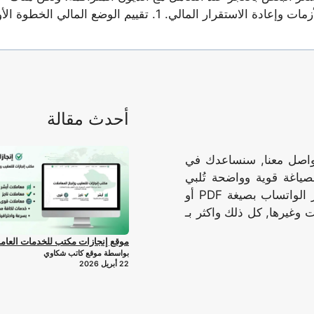
استراتيجيات يمكن أن تساعد في التغلب على هذه الأزمات وإعادة الاستقرار المالي. 1. تقييم الوضع المالي الخ
أحدث مقالة
تواصل معنا, سنساعدك في
صياغة قوية وواضحة تُلبي
احتياجاتك وتُحقق أهدافك, نرسل الوثيقه المُكتملة عبر الواتساب بصيغة PDF أو
 وغيرها, كل ذلك واكثر بـ
موقع إنجازات مكتب للخدمات العام
بواسطة موقع كاتب شكاوي
22 أبريل 2026