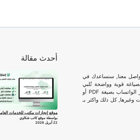
أحدث مقالة
تواصل معنا, سنساعدك في
صياغة قوية وواضحة تُلبي
احتياجاتك وتُحقق أهدافك, نرسل الوثيقه المُكتملة عبر الواتساب بصيغة PDF أو
 وغيرها, كل ذلك واكثر بـ
موقع إنجازات مكتب للخدمات العام
بواسطة موقع كاتب شكاوي
22 أبريل 2026