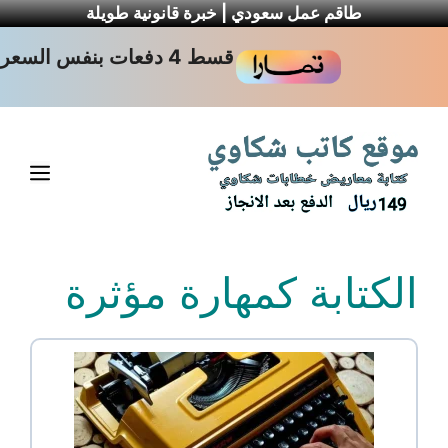
طاقم عمل سعودي | خبرة قانونية طويلة
نتقل
قسط 4 دفعات بنفس السعر
لى
لمحتوى
القا
الكتابة كمهارة مؤثرة