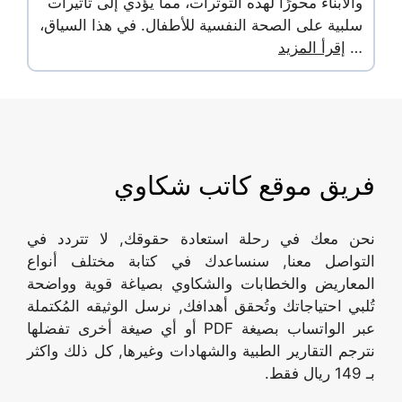
والأبناء محورًا لهذه التوترات، مما يؤدي إلى تأثيرات
سلبية على الصحة النفسية للأطفال. في هذا السياق،
…
إقرأ المزيد
فريق موقع كاتب شكاوي
نحن معك في رحلة استعادة حقوقك, لا تتردد في
التواصل معنا, سنساعدك في كتابة مختلف أنواع
المعاريض والخطابات والشكاوي بصياغة قوية وواضحة
تُلبي احتياجاتك وتُحقق أهدافك, نرسل الوثيقه المُكتملة
عبر الواتساب بصيغة PDF أو أي صيغة أخرى تفضلها
نترجم التقارير الطبية والشهادات وغيرها, كل ذلك واكثر
بـ 149 ريال فقط.