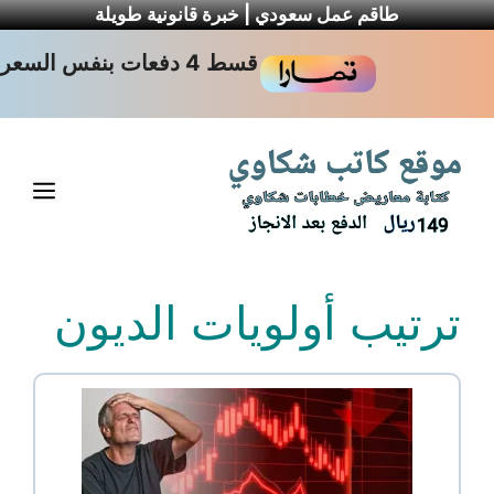
طاقم عمل سعودي | خبرة قانونية طويلة
نتقل
قسط 4 دفعات بنفس السعر
لى
لمحتوى
القا
ترتيب أولويات الديون