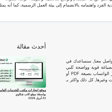
لفرد واهتمامه بالانضمام إلى بيئة العمل الرسمية، كما أنه يمث
أحدث مقالة
تواصل معنا, سنساعدك في
صياغة قوية وواضحة تُلبي
احتياجاتك وتُحقق أهدافك, نرسل الوثيقه المُكتملة عبر الواتساب بصيغة PDF أو
 وغيرها, كل ذلك واكثر بـ
موقع إنجازات مكتب للخدمات العام
بواسطة موقع كاتب شكاوي
22 أبريل 2026