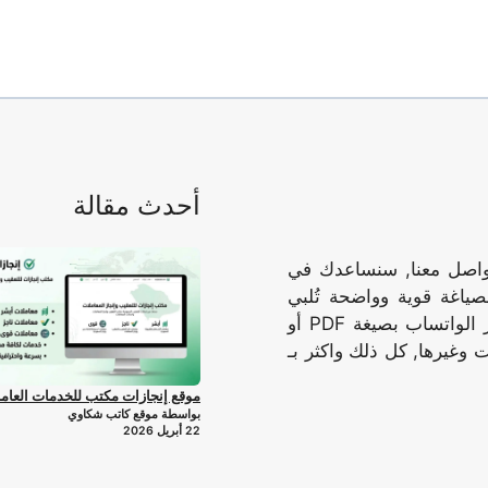
أحدث مقالة
تواصل معنا, سنساعدك في
صياغة قوية وواضحة تُلبي
احتياجاتك وتُحقق أهدافك, نرسل الوثيقه المُكتملة عبر الواتساب بصيغة PDF أو
 وغيرها, كل ذلك واكثر بـ
موقع إنجازات مكتب للخدمات العام
بواسطة موقع كاتب شكاوي
22 أبريل 2026