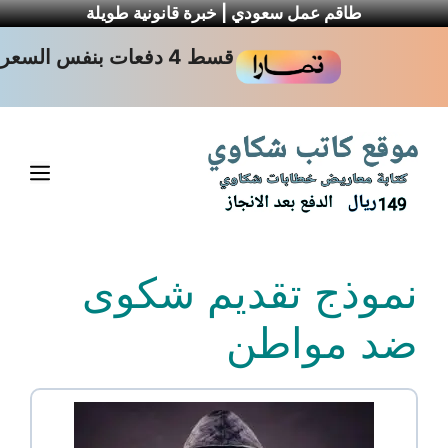
طاقم عمل سعودي | خبرة قانونية طويلة
نتقل
قسط 4 دفعات بنفس السعر
لى
لمحتوى
القا
نموذج تقديم شكوى
ضد مواطن