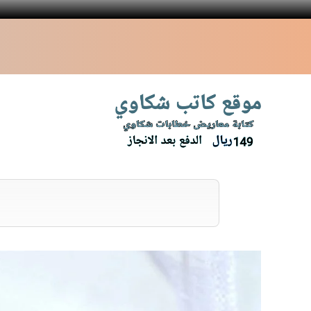
نتقل
لى
لمحتوى