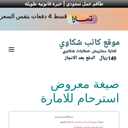
طاقم عمل سعودي | خبرة قانونية طويلة
نتقل
قسط 4 دفعات بنفس السعر
لى
لمحتوى
القا
صيغة معروض
استرحام للامارة